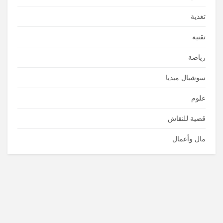
تغذية
تقنية
رياضة
سوشيال ميديا
علوم
قضية للنقاش
مال وأعمال