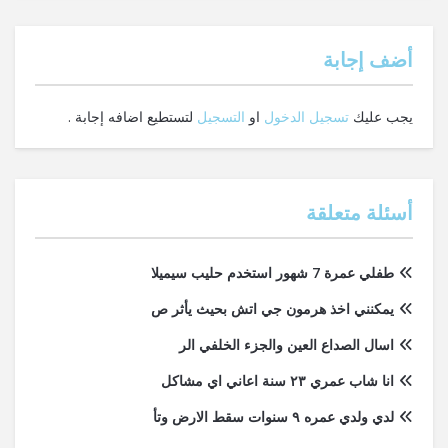
‫أضف إجابة
يجب عليك
تسجيل الدخول
او
التسجيل
لتستطيع اضافه إجابة .
أسئلة متعلقة
طفلي عمرة 7 شهور استخدم حليب سيميلا
يمكنني اخذ هرمون جي اتش بحيث يأثر ص
اسال الصداع العين والجزء الخلفي الر
انا شاب عمري ٢٣ سنة اعاني اي مشاكل
لدي ولدي عمره ٩ سنوات سقط الارض وتأ