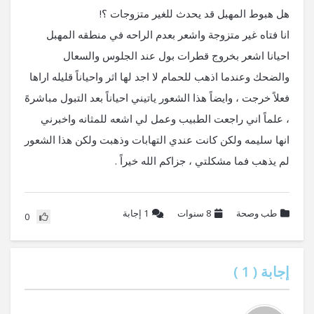
هل هبوط المهبل قد يحدث للغير متزوجات ؟!
انا فتاه غير متزوجة واشعر بعدم الراحه في منطقه المهبل
احيانا اشعر بخروج قطرات بول عند الجلوس والسعال
والضحك وعندما اذهب للحمام لا اجد لها اثر واحياناً قليله اراها
فعلاً خرجت ، وايضاً هذا الشعور ياتيني احياناً بعد التبول مباشرهً
، علماً اني راجعت الطبيب وعمل لي اشعه للمثانه واخبرني
انها سليمه ولكن كانت عندي التهابات وذهبت ولكن هذا الشعور
لم يذهب فما مشكلتي ، جزاكم الله خيراً .
طب وصحة
8 سنوات
1
إجابة
0
إجابة (
1
)