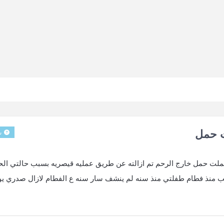
س
وبركاته قبل( ١٠) عشرة شهور حملت حمل خارج الرحم تم ازالته عن طريق عمليه قيصريه بسبب حالتي ا
يب منذ فطام طفلتي منذ سنه لم ينشف سار سنه ع الفطام لازال صدري يو