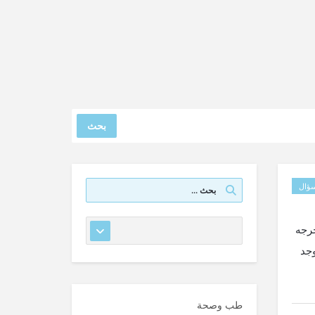
بحث
ؤال
لحرجه
جد
طب وصحة