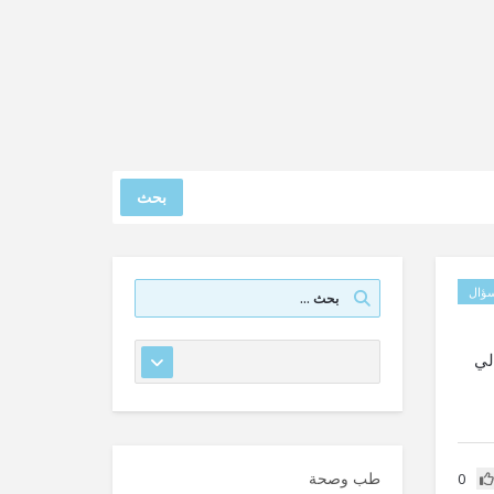
بحث
ؤال
لي
طب وصحة
0