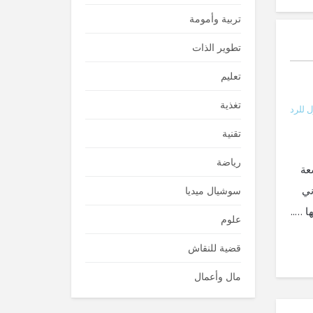
تربية وأمومة
تطوير الذات
تعليم
تغذية
 للرد
تقنية
رياضة
عة
ني
سوشيال ميديا
 …..
علوم
قضية للنقاش
مال وأعمال