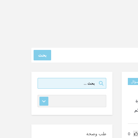
بحث
ؤال
ة
م
طب وصحة
0