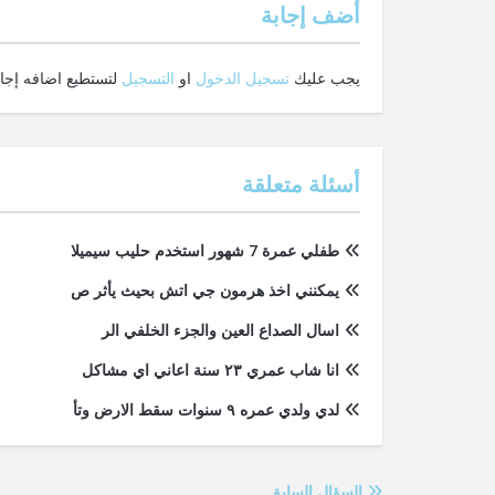
‫أضف إجابة
يجب عليك
تسجيل الدخول
او
التسجيل
لتستطيع اضافه إجاب
أسئلة متعلقة
طفلي عمرة 7 شهور استخدم حليب سيميلا
يمكنني اخذ هرمون جي اتش بحيث يأثر ص
اسال الصداع العين والجزء الخلفي الر
انا شاب عمري ٢٣ سنة اعاني اي مشاكل
لدي ولدي عمره ٩ سنوات سقط الارض وتأ
السؤال السابق