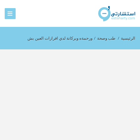
الرئيسية
/
طب وصحة
/
ورحمةه وبركاتة لدي افرازات العين بش