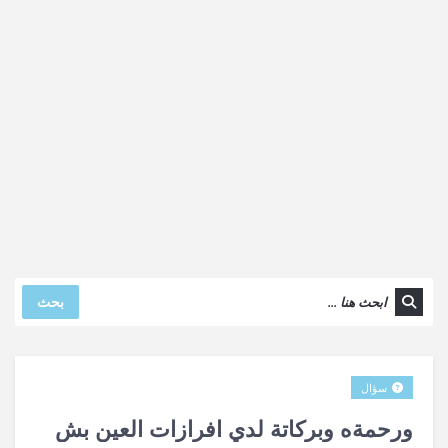
بحث
سؤال
ورحمةه وبركاتة لدي افرازات العين بش