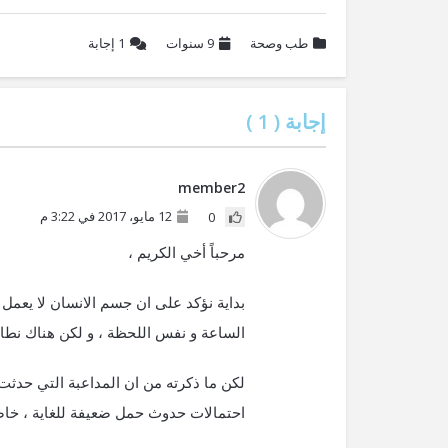
طب وصحة
9 سنوات
1
إجابة
إجابة (
1
)
member2
12 مايو، 2017 في 3:22 م
0
مرحباً أخي الكريم ،
بداية نؤكد على ان جسم الانسان لا يعم
الساعة و نفس اللحظة ، و لكن هناك نطاق
لكن ما ذكرته من ان المداعبة التي حدث
احتمالات حدوث حمل ضعيفة للغاية ، خاصة