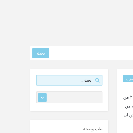
بحث
ؤال
مارست العلاقة مع زوجتي خارجيا ولمستها من الخلف وايدي بها مذي هل يحدث حمل في تلك الحالة ؟ تمت الممارسة باليوم ال٢١ من
الث من
ل يمكن ان
طب وصحة