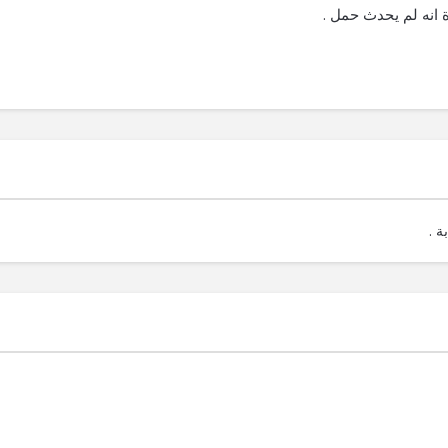
 انه لم يحدث حمل .
ة .