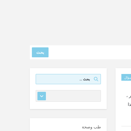
بحث
ؤال
 ،
ا
طب وصحة