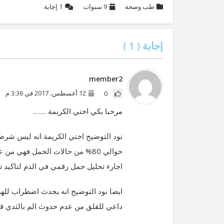
طب وصحة
9 سنوات
1
إجابة
إجابة (
1
)
member2
12 أغسطس، 2017 في 3:36 م
0
مرحبا بكي اختي الكريمة …….
نود التوضيح اختي الكريمة انه ليس شرط
حوالي 80% من حالات الحمل فهي م
اجارء تحليل حمل رقمي في الدم لتاكيد
ايضا نود التوضيح انه يحدث اضطراب للهرم
داعي للقلق من عدم حدوث الم بالثدي قب