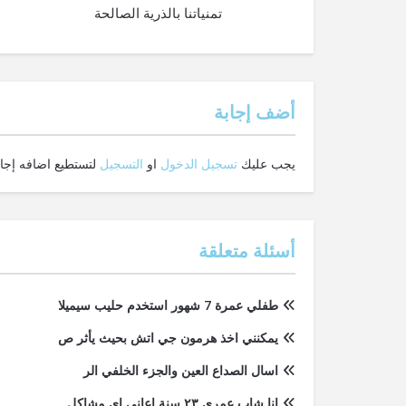
تمنياتنا بالذرية الصالحة
‫أضف إجابة
يجب عليك
تسجيل الدخول
او
التسجيل
لتستطيع اضافه إجاب
أسئلة متعلقة
طفلي عمرة 7 شهور استخدم حليب سيميلا
يمكنني اخذ هرمون جي اتش بحيث يأثر ص
اسال الصداع العين والجزء الخلفي الر
انا شاب عمري ٢٣ سنة اعاني اي مشاكل