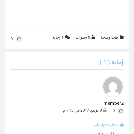
طب وصحة
9 سنوات
1
إجابة
0
إجابة (
1
)
member2
8 يونيو، 2017 في 7:13 م
0
سجل دخول للرد