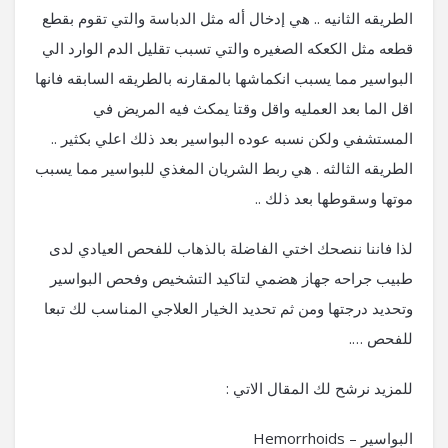
الطريقه الثانيه .. هي إدخال أله مثل الدباسة والتي تقوم بقطع
قطعه مثل الكعكه الصغيره والتي تسبب تقليل الدم الوارد الي
البواسير مما يسبب انكماشها بالمقارنه بالطريقه السابقه فانها
اقل الما بعد العمليه واقل وقتا يمكث فيه المريض في
المستشفي ولكن نسبه عوده البواسير بعد ذلك اعلي بكثير ..
الطريقه الثالثه . هي ربط الشريان المغذي للبواسير مما يسبب
موتها وسقوطها بعد ذلك ..
لذا فاننا ننصحك اختي الفاضلة بالذهاب للفحص العيادي لدى
طبيب جراحه جهاز هضمي لتاكيد التشخيص وفحص البواسير
وتحديد درجتها ومن ثم تحديد الخيار العلاجي المناسب لك تبعا
للفحص ….
للمزيد نرشح لك المقال الاتي :
البواسير – Hemorrhoids