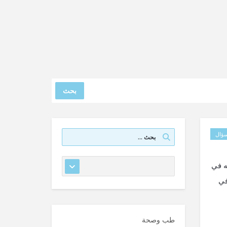
بحث
ؤال
م تقل يومين أو ثلاثه في
في
طب وصحة