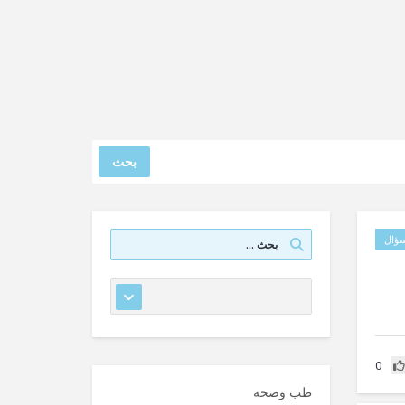
بحث
ؤال
0
طب وصحة