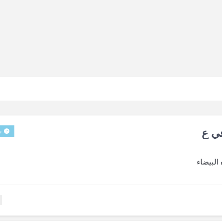
ي ع
س
البيضاء