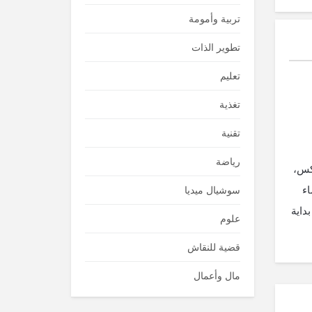
تربية وأمومة
تطوير الذات
تعليم
تغذية
تقنية
رياضة
كس،
اء
سوشيال ميديا
داية
علوم
قضية للنقاش
مال وأعمال