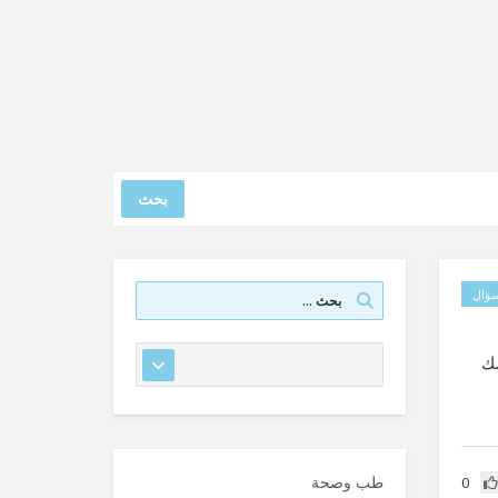
بحث
ؤال
شك
طب وصحة
0