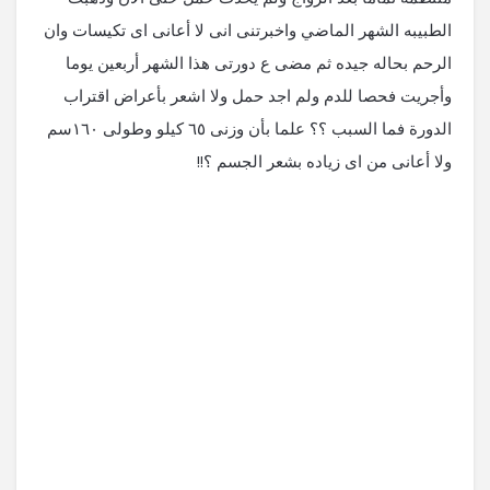
الطبيبه الشهر الماضي واخبرتنى انى لا أعانى اى تكيسات وان
الرحم بحاله جيده ثم مضى ع دورتى هذا الشهر أربعين يوما
وأجريت فحصا للدم ولم اجد حمل ولا اشعر بأعراض اقتراب
الدورة فما السبب ؟؟ علما بأن وزنى ٦٥ كيلو وطولى ١٦٠سم
ولا أعانى من اى زياده بشعر الجسم ؟!!