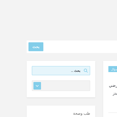
بحث
ؤال
ين من إحتمال تعرضي
دز
طب وصحة