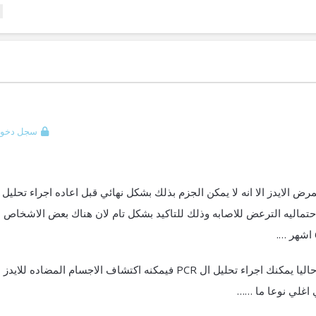
سجل دخول
 الايدز الا انه لا يمكن الجزم بذلك بشكل نهائي قبل اعاده اجراء تحليل
ه لديك لعد 6 شهور من احتماليه الترعض للاصابه وذلك للتاكيد بشكل تام لان هناك بعض الاشخاص
الا انك اذا اردت الاطمئنان بشكل قطعي حاليا يمكنك اجراء تحليل ال PCR فيمكنه اكتشاف الاجسام المضاده للا