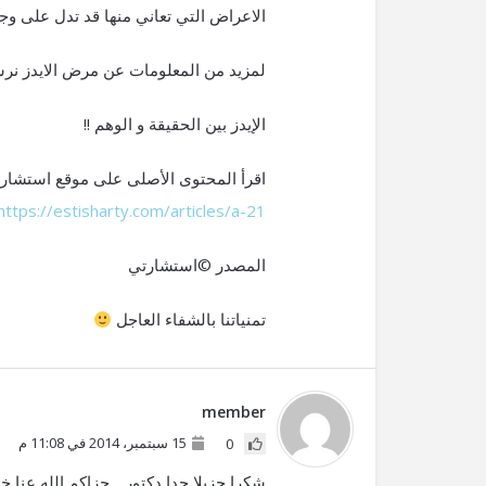
الاعراض التي تعاني منها قد تدل على وج
لمزيد من المعلومات عن مرض الايدز نرشح
الإيدز بين الحقيقة و الوهم !!
اقرأ المحتوى الأصلى على موقع استشار
https://estisharty.com/articles/a-21
المصدر ©استشارتي
تمنياتنا بالشفاء العاجل
member
15 سبتمبر، 2014 في 11:08 م
0
شكرا جزيلا جدا دكتور .. جزاكم الله عنا خي