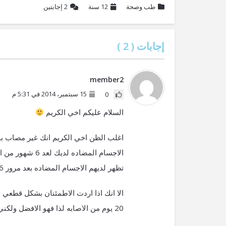
طب وصحة
12 سنة
2
إجابتين
إجابات (
2
)
member2
15 سبتمبر، 2014 في 5:31 م
0
السلام عليكم اخي الكريم
اغلب الظن اخي الكريم انك غير مصاب بمرض
الاجسام المضاد
تظهر لديهم الاجسام المضاده بعد مرور 6 اشهر ….
20 يوم من الاصابه لذا فهو الافضل ولكني اغلي نوعا ما ……