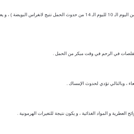
و يعرف بنزيف انغراس البويضة ( يحدث من اليوم الـ 10 لليوم الـ 14 من حدوث الحمل نتيج لانغراس البويضة ) ، و
قلصات في الرحم في وقت مبكر من الحمل .
اء ، وبالتالي تؤدي لحدوث الإمساك .
ح العطرية و المواد الغذائية ، و يكون نتيجة للتغيرات الهرمونية .