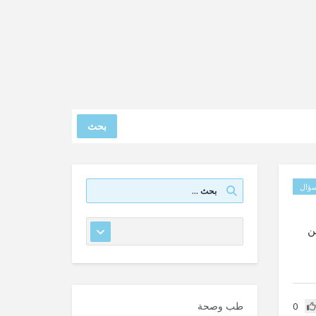
بحث
ؤال
ن
طب وصحة
0