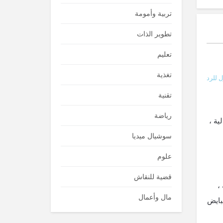
تربية وأمومة
تطوير الذات
تعليم
تغذية
 للرد
تقنية
رياضة
ية ،
سوشيال ميديا
علوم
قضية للنقاش
،
مال وأعمال
بايض