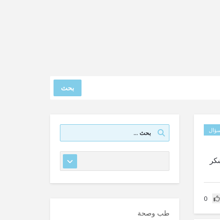
بحث
ؤال
كر
0
طب وصحة