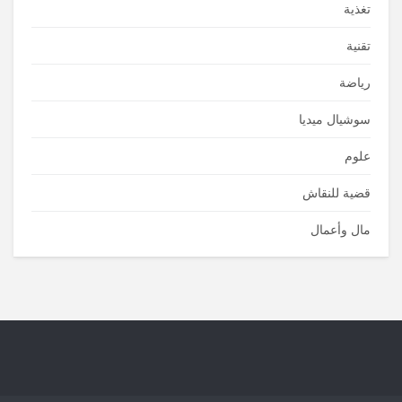
تغذية
تقنية
رياضة
سوشيال ميديا
علوم
قضية للنقاش
مال وأعمال