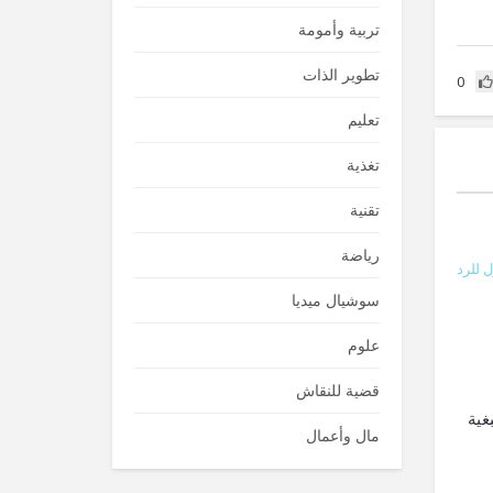
تربية وأمومة
تطوير الذات
0
تعليم
تغذية
تقنية
رياضة
 للرد
سوشيال ميديا
علوم
قضية للنقاش
غية
مال وأعمال