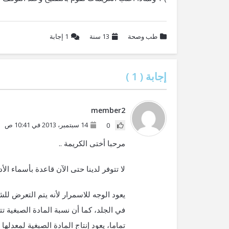
طب وصحة
13 سنة
1
إجابة
إجابة (
1
)
member2
14 سبتمبر، 2013 في 10:41 ص
0
مرحبا أختى الكريمة ..
لا تتوفر لدينا حتى الآن قاعدة بأسماء الأ
يعود الوجه للاسمرار لأنه يتم التعرض ل
في الجلد، كما أن نسبة المادة الصبغية تت
تماما، يعود إنتاج المادة الصبغية لمعدله