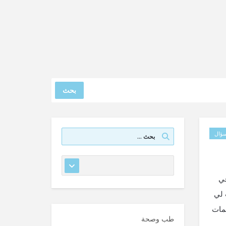
بحث
ؤال
في
 لي
مات
طب وصحة