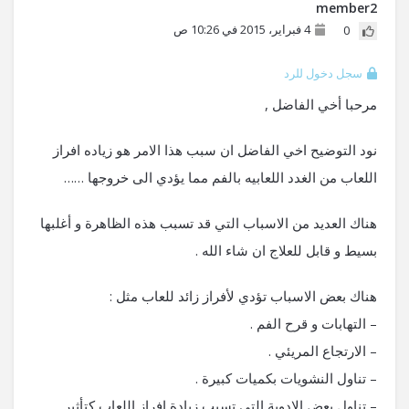
member2
4 فبراير، 2015 في 10:26 ص
0
سجل دخول للرد
مرحبا أخي الفاضل ,
نود التوضيح اخي الفاضل ان سبب هذا الامر هو زياده افراز
اللعاب من الغدد اللعابيه بالفم مما يؤدي الى خروجها ……
هناك العديد من الاسباب التي قد تسبب هذه الظاهرة و أغلبها
بسيط و قابل للعلاج ان شاء الله .
هناك بعض الاسباب تؤدي لأفراز زائد للعاب مثل :
– التهابات و قرح الفم .
– الارتجاع المريئي .
– تناول النشويات بكميات كبيرة .
– تناول بعض الادوية التي تسبب زيادة افراز اللعاب كتأثير