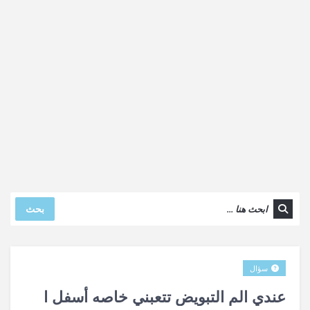
بحث
سؤال
عندي الم التبويض تتعبني خاصه أسفل ا