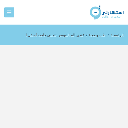
الرئيسية
/
طب وصحة
/
عندي الم التبويض تتعبني خاصه أسفل ا