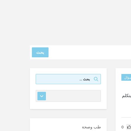
بحث
ؤال
تكلم
طب وصحة
0