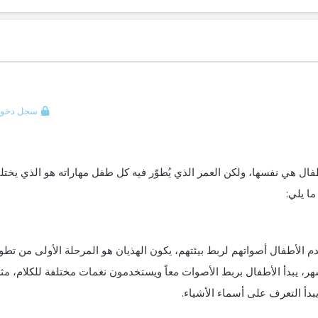
سجل دخول
طفال هي نفسها، ولكن العمر الذي يُطوّر فيه كل طفل مهاراته هو الذي يخت
ا يلي:
م الأطفال أصواتهم لربط بيئتهم، يكون الهذيان هو المرحلة الأولى من تطو
ام لدى الطفل، وفي حوالي سن 9 أشهر، يبدأ الأطفال بربط الأصوات معاً ويستخدمون نغمات مختلفة للكلام، م
يبدأ التعرف على أسماء الأشياء.