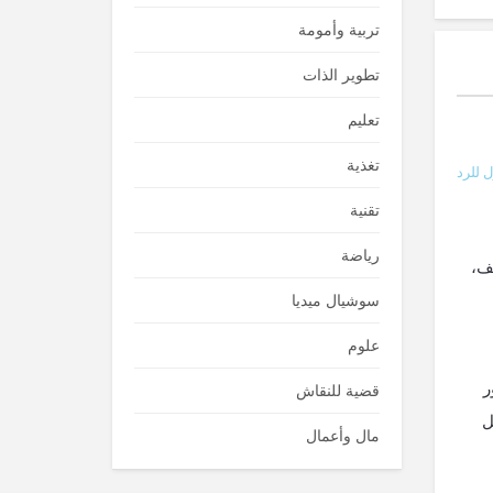
تربية وأمومة
تطوير الذات
تعليم
تغذية
 للرد
تقنية
رياضة
لف،
سوشيال ميديا
علوم
ر
قضية للنقاش
ثل
مال وأعمال