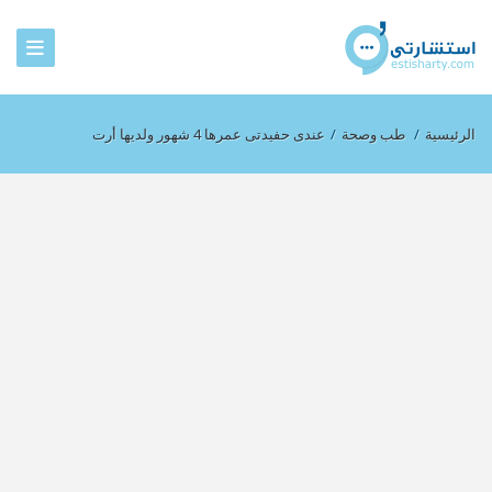
الرئيسية
/
طب وصحة
/
عندى حفيدتى عمرها 4 شهور ولديها أرت