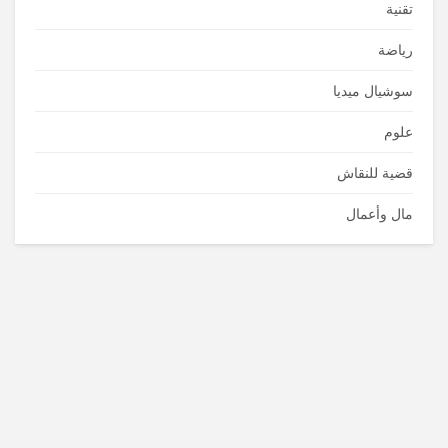
تقنية
رياضة
سوشيال ميديا
علوم
قضية للنقاش
مال وأعمال