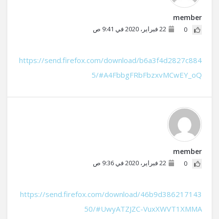
member
22 فبراير، 2020 في 9:41 ص
0
https://send.firefox.com/download/b6a3f4d2827c884
5/#A4FbbgFRbFbzxvMCwEY_oQ
member
22 فبراير، 2020 في 9:36 ص
0
https://send.firefox.com/download/46b9d386217143
50/#UwyATZJZC-VuxXWVT1XMMA