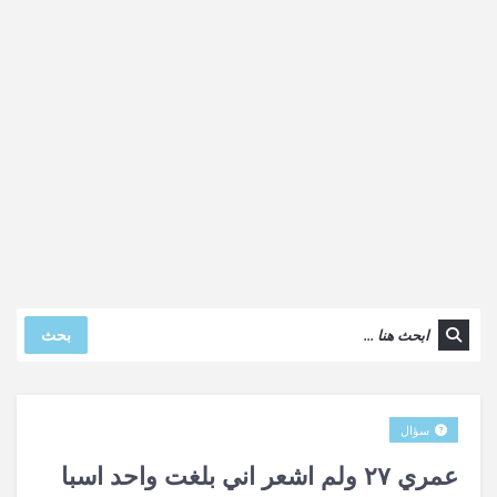
بحث
سؤال
عمري ٢٧ ولم اشعر اني بلغت واحد اسبا