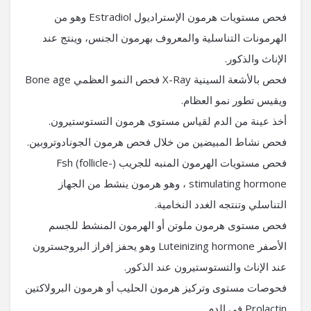
فحص مستويات هرمون الإستراديول Estradiol وهو من
الهرمونات التناسلية والمعروف بهرمون الجنس، وينتج عند
الإناث والذكور.
فحص بالأشعة السينية X-Ray فحص النمو العظمي Bone age
ويقيس تطور نمو العظام.
أخذ عينة من الدم لقياس مستوى هرمون التستوستيرون.
فحص نشاط المبيضين من خلال فحص هرمون الجونادوتروبين.
فحص مستويات الهرمون المنبه للجريب (Fsh (follicle-
stimulating hormone ، وهو هرمون ينشط من الجهاز
التناسلي وتنتجه الغدد النخامية.
فحص مستوى هرمون ملوتن أو الهرمون المنشط للجسم
الأصفر Luteinizing hormone وهو يحفز إفراز البروجسترون
عند الإناث والتستوستيرون عند الذكور.
فحوصات مستوى وتركيز هرمون الحليب أو هرمون البرولاكتين
Prolactin في الدم .