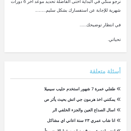
نرجو منكي في البداية أختى الفاضلة تحديد موعد آخر 6 دورات
شهرية للإجابة عن استفسارك بشكل سليم……….
في انتظار توضيحك……
تحياتي.
أسئلة متعلقة
طفلي عمرة 7 شهور استخدم حليب سيميلا
يمكنني اخذ هرمون جي اتش بحيث يأثر ص
اسال الصداع العين والجزء الخلفي الر
انا شاب عمري ٢٣ سنة اعاني اي مشاكل
لدي ولدي عمره ٩ سنوات سقط الارض وتأ