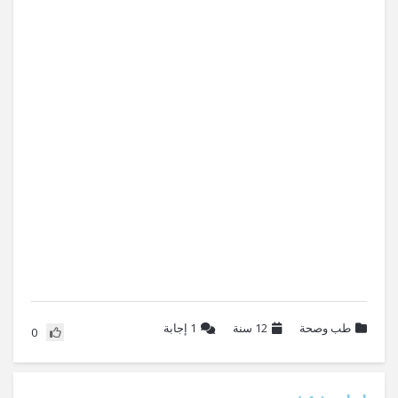
طب وصحة
12 سنة
1
إجابة
0