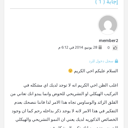
إجابة (
1
)
member2
28 يونيو، 2014 في 6:12 م
0
سجل دخول للرد
السلام عليكم اخي الكريم
اغلب الظن اخي الكريم انه لا توجد لديك اي مشكله في
التركيب الهيكلي او التشريحي للحوض وانما يبدو انك تعاني من
القلق الزائد والوساوس تجاه هذا الامر لذا فاننا ننصحك بعدم
التفكير في هذا الامر لانه لا يوجد ذكر بداخله رحم كما ان وجود
الخصائص الذكوريه لديك يعني ان النمو التشريحي والهيكلي
للحوض يتفق مع انك ذكر ولا مشكله فيه ،،،،،