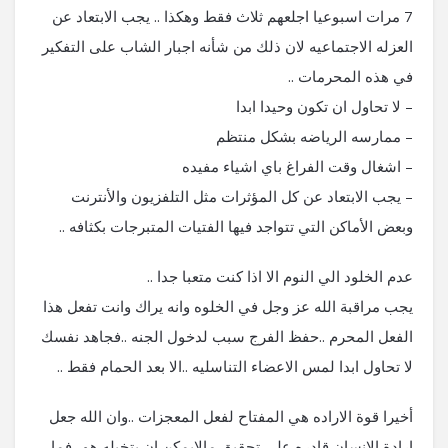
7 مرات اسبوعيا اجلعهم ثلاث فقط وهكذا .. يجب الابتعاد عن
العزله الاجتماعيه لان ذلك من شأنه اجبار الشاب على التفكير
في هذه المحرمات ..
– لا تحاول ان تكون وحيدا ابدا
– ممارسه الرياضه بشكل منتظم
– اشغال وقت الفراغ باي اشياء مفيده
– يجب الابتعاد عن كل المؤثرات مثل التلفزيون والأنترنت
وبعض الأماكن التي تتواجد فيها الفتيات المتبرجات بكثافه ..
عدم الخلود الي النوم الا اذا كنت متعبا جدا ..
يجب مراقبة الله عز وجل في الخلوه وانه يراك وانت تفعل هذا
الفعل المحرم ..حفظ الفرج سبب لدخول الجنه ..فجاهد نفسك
لا تحاول ابدا لمس الاعضاء التناسليه ..الا بعد الحمام فقط ..
أخيرا قوة الاراده هي المفتاح لفعل المعجزات ..وان الله جعل
ارادة الانسان قادره على تحقيق مالايمكن ان يتخيله هو ..فما