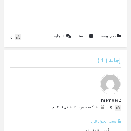
طب وصحة
11 سنة
1
إجابة
0
إجابة (
1
)
member2
26 أغسطس، 2015 في 8:50 م
0
سجل دخول للرد