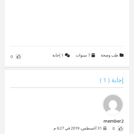
طب وصحة
7 سنوات
1
إجابة
0
إجابة (
1
)
member2
31 أغسطس، 2019 في 6:27 م
0