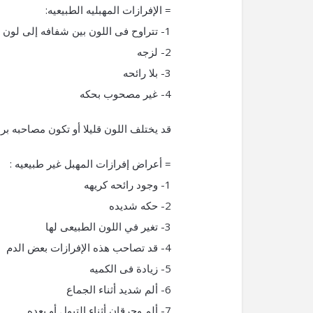
= الإفرازات المهبليه الطبيعيه:
1- تتراوح فى اللون بين شفافه إلى لون أبيض
2- لزجه
3- بلا رائحه
4- غير مصحوب بحكه
قد يختلف اللون قليلا أو تكون مصاحبه برا
= أعراض إفرازات المهبل غير طبيعيه :
1- وجود رائحه كريهه
2- حكه شديده
3- تغير في اللون الطبيعى لها
4- قد تصاحب هذه الإفرازات بعض الدم
5- زيادة فى الكميه
6- ألم شديد أثناء الجماع
7- ألم وحرقان أثناء التبول أو بعده .