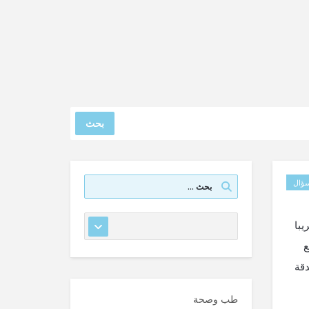
بحث
ؤال
يبا
ع
دقة
طب وصحة