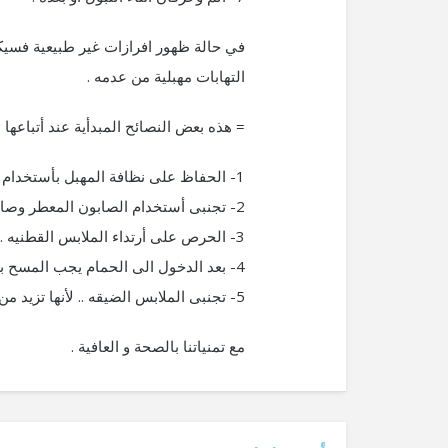
في حالة ظهور افرازات غير طبيعية فسيك
التهابات مهبلية من عدمه .
= هذه بعض النصائح المبدأية عند أتباعها
1- الحفاظ على نظافة المهبل بأستخدام الماء الدافىء والصابون اللطيف .
2- تجنبى أستخدام الصابون المعطر وصابون الفقاعات .
3- الحرص على أرتداء الملابس القطنيه .
4- بعد الدخول الى الحمام يجب المسح بالمناديل من الأمام الى الخلف وليس العكس لمنع دخول البكتريا الى المهبل .
5- تجنبى الملابس الضيقه .. لأنها تزيد من الالتهابات ان وجدت.
مع تمنياتنا بالصحة و العافية .