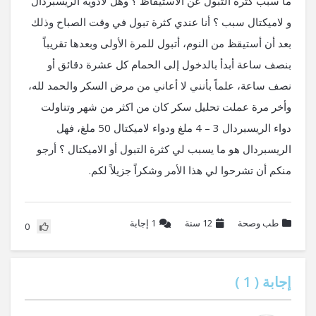
ما سبب كثره التبول عن الاستيقاظ ؟ وهل لأدوية الريسبردال
و لاميكتال سبب ؟ أنا عندي كثرة تبول في وقت الصباح وذلك
بعد أن أستيقظ من النوم، أتبول للمرة الأولى وبعدها تقريباً
بنصف ساعة أبدأ بالدخول إلى الحمام كل عشرة دقائق أو
نصف ساعة، علماً بأنني لا أعاني من مرض السكر والحمد لله،
وأخر مرة عملت تحليل سكر كان من اكثر من شهر وتناولت
دواء الريسبردال 3 – 4 ملغ ودواء لاميكتال 50 ملغ، فهل
الريسبردال هو ما يسبب لي كثرة التبول أو الاميكتال ؟ أرجو
منكم أن تشرحوا لي هذا الأمر وشكراً جزيلاً لكم.
طب وصحة
12 سنة
1
إجابة
0
إجابة (
1
)