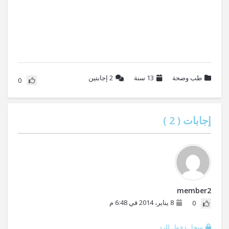
طب وصحة
13 سنة
2
إجابتين
0
إجابات (
2
)
member2
8 يناير، 2014 في 6:48 م
0
سجل دخول للرد