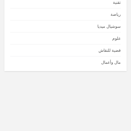
تقنية
رياضة
سوشيال ميديا
علوم
قضية للنقاش
مال وأعمال