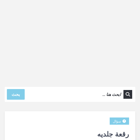
بحث
سؤال
رقعة جلديه