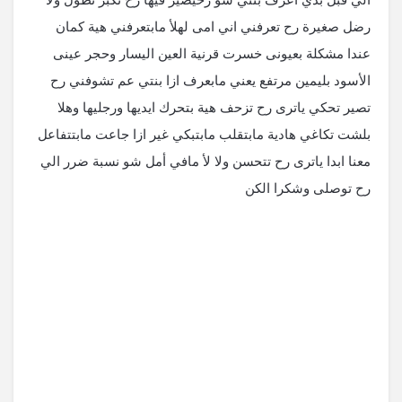
رضل صغيرة رح تعرفني اني امى لهلأ مابتعرفني هية كمان
عندا مشكلة بعيونى خسرت قرنية العين اليسار وحجر عينى
الأسود بليمين مرتفع يعني مابعرف ازا بنتي عم تشوفني رح
تصير تحكي ياترى رح تزحف هية بتحرك ايديها ورجليها وهلا
بلشت تكاغي هادية مابتقلب مابتبكي غير ازا جاعت مابتتفاعل
معنا ابدا ياترى رح تتحسن ولا لأ مافي أمل شو نسبة ضرر الي
رح توصلى وشكرا الكن