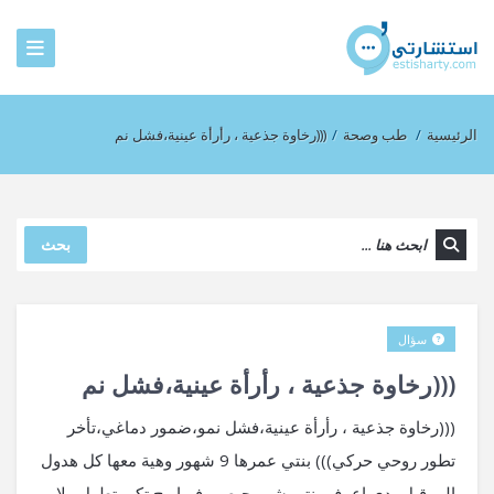
الرئيسية
/
طب وصحة
/
(((رخاوة جذعية ، رأرأة عينية،فشل نم
بحث
سؤال
(((رخاوة جذعية ، رأرأة عينية،فشل نم
(((رخاوة جذعية ، رأرأة عينية،فشل نمو،ضمور دماغي،تأخر
تطور روحي حركي))) بنتي عمرها 9 شهور وهية معها كل هدول
الي قبل بدي اعرف بنتي شو رحيصير فيها رح تكبر تطول ولا