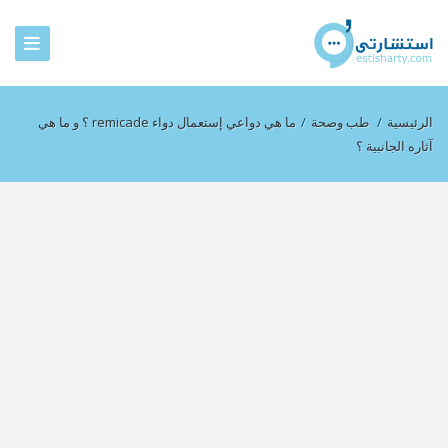
الرئيسية
/
طب وصحة
/
ما هي دواعي إستعمال دواء remicade ؟ و ما هي
آثاره الجانبية ؟