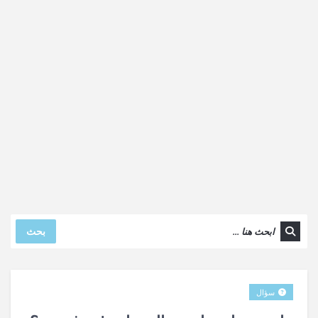
بحث
سؤال