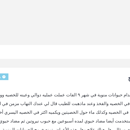
س
السلام عليكم دكتور انا متزوج من ٥ سنه كان عندي انعدام حيوانات منوية في شهر ٩ الفات عملت عمليه دوالي وعينه للخصي
في شهر ١٢ بداءت اشعر بألم في الخصيه والفخذ وعند ماذهبت للطيب قال لي عندك التهاب مزمن في 
 في الخصيه وكذلك ماء حول الخصيتين ويكميه اكثر في الخصيه اليسري أخ
ستخدمت أيضا مضاد حيوي لمده أسبوعين مع حبوب نيروتين ثم مضاد حيوي 
 سؤالي هل هناك علاج وهل هذه الأعراض تمنع خروج الحيوانات المنوية