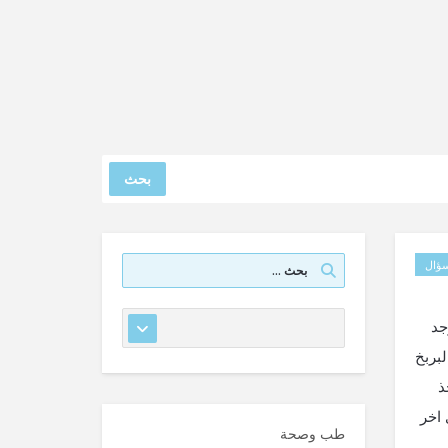
بحث
ؤال
ه ووجد
البربخ
ذ
اخر
طب وصحة