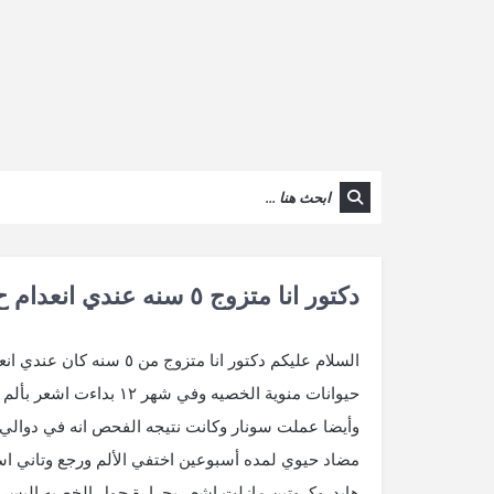
دكتور انا متزوج ٥ سنه عندي انعدام ح
حيوانات منوية الخصيه و
وأيضا عملت سونار وكانت نتيجه الفحص انه في دوالي
مضاد حيوي لمده أسبوعين اختفي الألم ورجع وتاني ا
هايدروكروتين مازلت اشعر بحرارة حول الخصيه اليسري