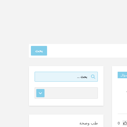
بحث
ؤال
طب وصحة
0