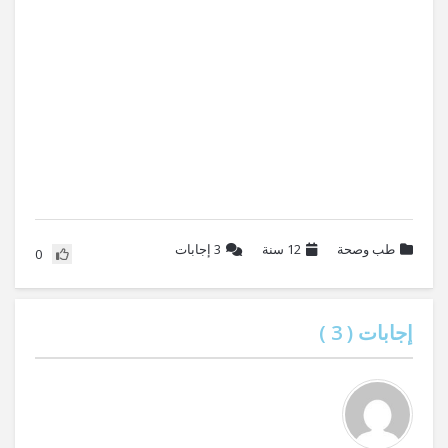
طب وصحة
12 سنة
3
إجابات
0
إجابات (
3
)