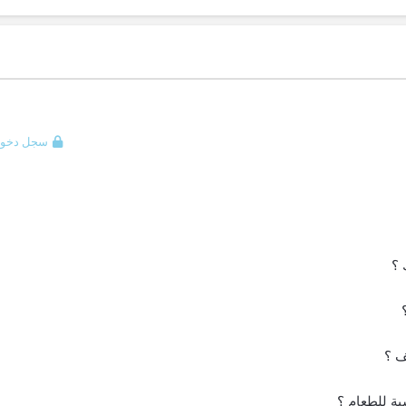
سجل دخول
 ؟
ف ؟
ية للطعام ؟