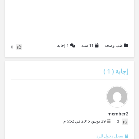
طب وصحة
11 سنة
1
إجابة
0
إجابة (
1
)
member2
29 يونيو، 2015 في 6:52 م
0
سجل دخول للرد