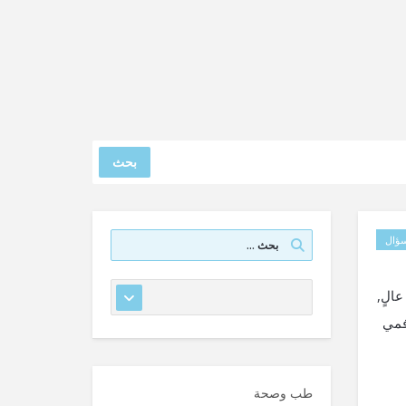
بحث
ؤال
الٍ,
فمي
طب وصحة