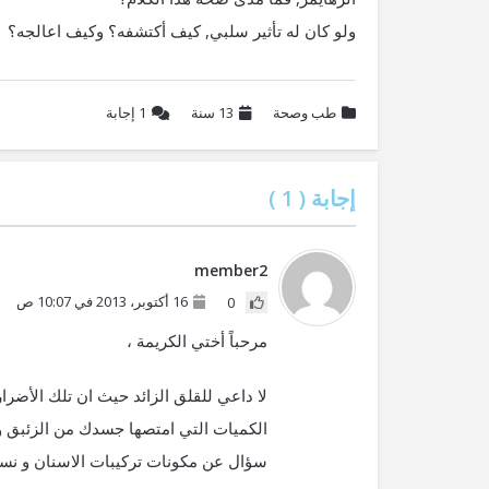
ولو كان له تأثير سلبي, كيف أكتشفه؟ وكيف اعالجه؟
طب وصحة
13 سنة
1
إجابة
إجابة (
1
)
member2
16 أكتوبر، 2013 في 10:07 ص
0
مرحباً أختي الكريمة ،
لا داعي للقلق الزائد حيث ان تلك الأضر
الكميات التي امتصها جسدك من الزئبق و
سؤال عن مكونات تركيبات الاسنان و نسب 