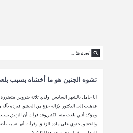
تشوه الجنين هو ما أخشاه بسبب بلع
أنا حامل بالشهر السادس, ولدي ثلاثة ضروس متضررة ب
فذهبت إلى الدكتور لإزالة جزءٍ من الحشو, فبرده بآ
ومؤكد أنني بلعت منه الكثير,وقد قرأت أن الزئبق يسبب
والحشو يحتوي على مادة الزئبق وقرأت أنها تسبب أضرا
الزهايمر, فما مدى صحة هذا الكلام؟