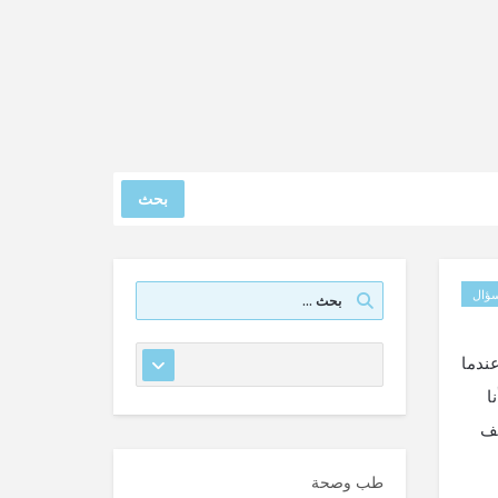
بحث
ؤال
ندما
ا
نف
طب وصحة