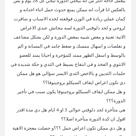
يبعمل حاجة اكتر من انه بيخلي الدورة تيجي كل 28 يوم و بس
بالعكس انا قرأت انه ممكن يمنع حدوث حمل اثناء اخدانه و
كمان عملي زيادة في الوزن فوقفته لخذه الاسباب و سافرت
لزوجي و لحد دلوقتي الدورة لسه مجاتش عندي الاعراض
الاتية: تعنية و مغص شبيه بمغص الدورة و لكن بشكل مضاعف
و تقلصات و اسهال ممسك و ضغط جامد في المسانة و الم
بالوسط و اسفل الظهر ممتد للمؤخرة و احيانا يمتد للعضو
الانثوي و الفخذ و في انتفاخ بسيط في الثدي و حكة شديدة في
حلمات الثديين و بالاخص الثدي الايسر سؤالي هو هل ممكن
دي تكون اعراض ايقاف السيكلو بروجينوفا؟؟
و هل ممكن ايقاف السيكلو بروجينوفا يكون سبب في تأخير
الدورة؟؟؟
هي متأخرة لحد دلوقتي حوالي 3 او 4 ايام هل دي مدة اقدر
اقول ان كدة الدورة متأخرة اصلا؟؟
و هل دي ممكن تكون اعراض حمل ؟؟؟و حصلت معجزة الاهية