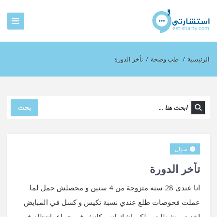
الرئيسية
/
طب وصحة
/
تأخر الدورة
بحث
سؤال
تأخر الدورة
انا عندي 28 سنه متزوجة من 4 سنين و محصلش حمل لما
عملت فحوصات طلع عندي نسبة تكيس و كسل في المبايض
اخدت منشطات و لكن اشك انه مكانش في جماع بإنتظام في