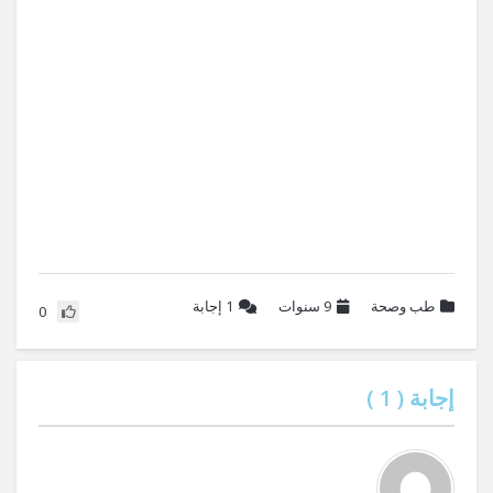
طب وصحة
9 سنوات
1
إجابة
0
إجابة (
1
)