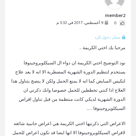
member2
9 أغسطس، 2017 في 3:32 م
0
سجل دخول للرد
مرحبا بك اختي الكريمة ..
نود التوضيح اختي الكريمة ان دواء ال السيكلوبروجينوفا
يستخدم لتنظيم الدورة الشهرية المضطربة الا انه لا يعد علاج
لتكيس المبايض كما انه لا يمنع الحمل ولكن لا ينصج بتناول هذا
العلاج اذا كنتي تخططين للحمل خصوصا وانك ذكرتي ان
الدورة الشهرية لديكي كانت منتظمة من قبل تناول اقراص
السيكلوبروجينوفا …..
الاعراض التي ذكرتيها اختي الكريمة هي اعراض جانبية شائعه
لاقراص السيكلوبروجينوفا الا انها ايضا قد تكون اعراض للحمل