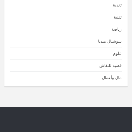
تغذية
تقنية
رياضة
سوشيال ميديا
علوم
قضية للنقاش
مال وأعمال