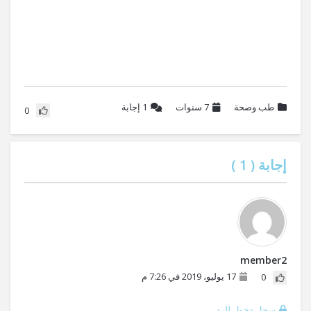
طب وصحة
7 سنوات
1
إجابة
0
إجابة (
1
)
member2
17 يوليو، 2019 في 7:26 م
0
سجل دخول للرد