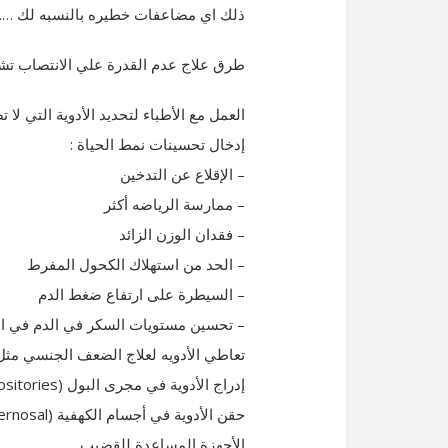
ذلك اي مضاعفات خطيره بالنسبه لك …..
طرق علاج عدم القدرة علي الانتصاب تش
العمل مع الأطباء لتحديد الأدوية التي لا
إدخال تحسينات نمط الحياة :
– الإقلاع عن التدخين
– ممارسة الرياضه أكثر
– فقدان الوزن الزائد
– الحد من استهلاك الكحول المفرط
– السيطرة على ارتفاع ضغط الدم
– تحسين مستويات السكر في الدم في ا
تعاطي الأدويه لعلاج الضعف الجنسي مثل سي
إدراج الأدوية في مجرى البول (intraurethral suppositories) .
حقن الأدوية في أجسام الكهفية (intracavernosal الحقن) .
الأجهزة المساعدة للقضيب .