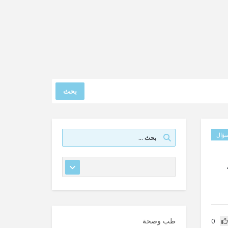
بحث
ؤال
طب وصحة
0