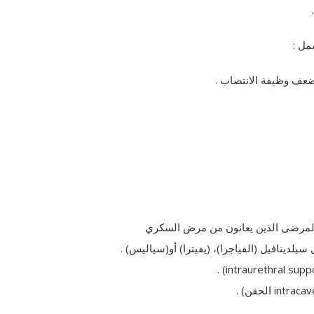
مل :
 تضعف وظيفة الانتصاب .
لمرضى الذين يعانون من مرض السكري
لدينافيل (الفياجرا)، (يفيترا) أو(سياليس) .