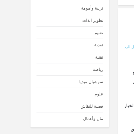
تربية وأمومة
تطوير الذات
تعليم
تغذية
 للرد
تقنية
رياضة
سوشيال ميديا
علوم
خيار
قضية للنقاش
مال وأعمال
ي