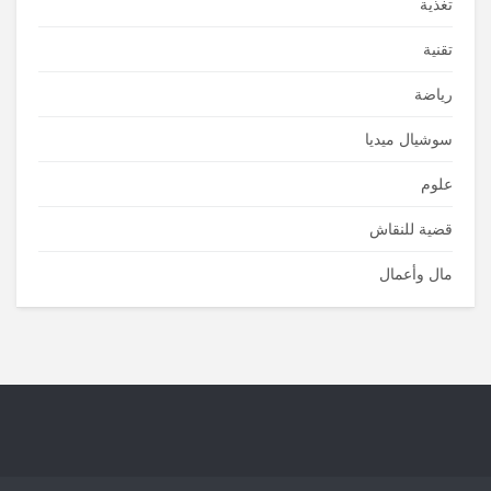
تغذية
تقنية
رياضة
سوشيال ميديا
علوم
قضية للنقاش
مال وأعمال