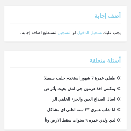
‫أضف إجابة
يجب عليك
تسجيل الدخول
او
التسجيل
لتستطيع اضافه إجابة .
أسئلة متعلقة
طفلي عمرة 7 شهور استخدم حليب سيميلا
يمكنني اخذ هرمون جي اتش بحيث يأثر ص
اسال الصداع العين والجزء الخلفي الر
انا شاب عمري ٢٣ سنة اعاني اي مشاكل
لدي ولدي عمره ٩ سنوات سقط الارض وتأ