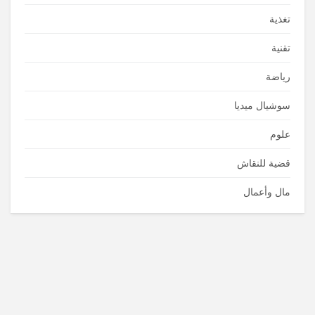
تغذية
تقنية
رياضة
سوشيال ميديا
علوم
قضية للنقاش
مال وأعمال