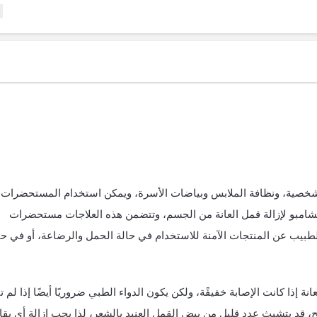
لشخصية، ونظافة الملابس وبياضات الأسرة، ويمكن استخدام المستحضرات
لشامبو لإزالة قمل العانة من الجسم، وتتضمن هذه العلاجات مستحضرات
perm، ويجب سؤال الطبيب عن المنتجات الآمنة للاستخدام في حالة الحمل والرضاعة، أو في ح
ة إذا كانت الإصابة خفيفًة، ولكن يكون الدواء الطبي ضروريًا أيضًا إذا لم ت
ح، قد يتشبث عدد قليل من بيض القمل العنيد بالشعر، لذا يجب إزالة أي بقاي