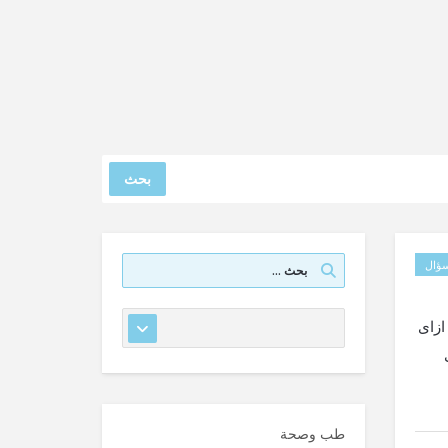
بحث
ؤال
اعالجه ازاى
ت
طب وصحة