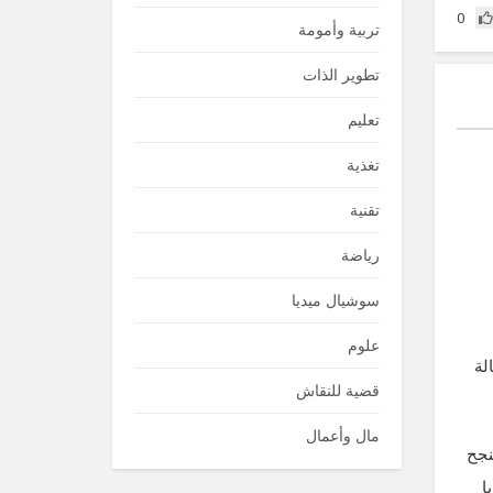
0
تربية وأمومة
تطوير الذات
تعليم
تغذية
تقنية
رياضة
سوشيال ميديا
علوم
الة
قضية للنقاش
مال وأعمال
نجح
ا