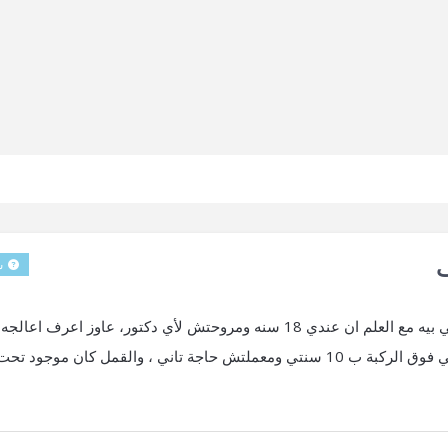
ف
س
انا ولد وعندي قمل العانة، اكتشفته بعد فترة من اصابتي بيه مع العلم ان عندي 18 سنه ومروحتش لأي دكتور، عاوز اعرف 
،انا اول م عرفت حلقت شعري منطقة العانة الي حوالي فوق الركبة ب 10 سنتي ومعملتش حاجة تاني ، والقمل كان موجود تح