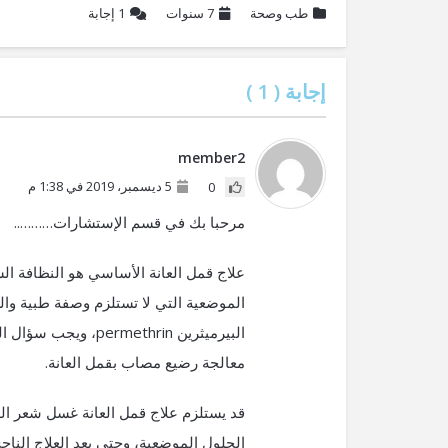
طب وصحة
7 سنوات
1
إجابة
إجابة (
1
)
member2
5 ديسمبر، 2019 في 1:38 م
0
مرحبا بك في قسم الإستشارات………..
علاج قمل العانة الأساسي هو النظافة ا
الموضعية التي لا تستلزم وصفة طبية وا
البيرميثرين ethrin
معالجة رضيع مصاب بقمل العانة.
قد يستلزم علاج قمل العانة غسل شعر العان
الحلول الموضعية، وحتى بعد العلاج الناج