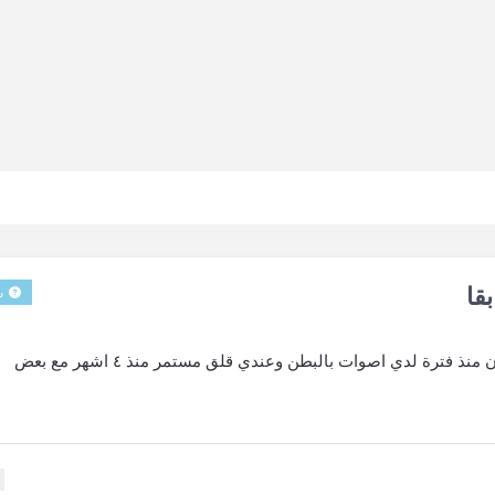
قا
س
انا لدي قولون عصبي تم تشخيصه سابقا منذ فترة والان منذ فترة لدي اصوات بالبطن وعندي قلق مستمر منذ ٤ اشهر مع بعض