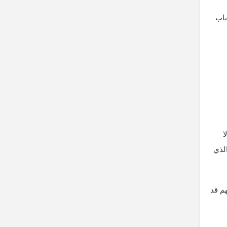
باب
ا
لذي
م قد