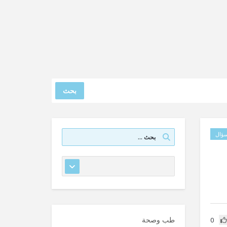
بحث
ؤال
طب وصحة
0