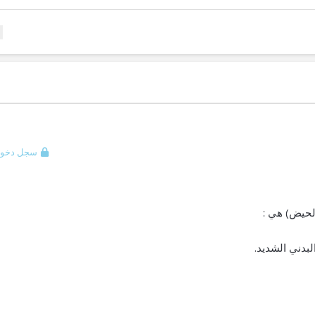
سجل دخول
لحيض) هي :
لبدني الشديد.