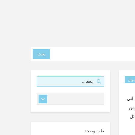
بحث
ؤال
م اني
من
ئل
طب وصحة